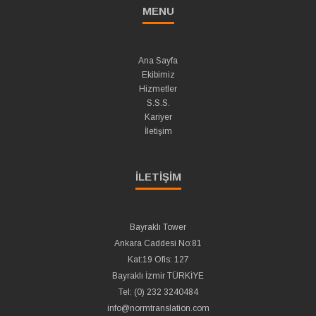
MENU
Ana Sayfa
Ekibimiz
Hizmetler
S.S.S.
Kariyer
İletişim
İLETİŞİM
Bayraklı Tower
Ankara Caddesi No:81
Kat:19 Ofis: 127
Bayraklı İzmir TÜRKİYE
Tel: (0) 232 3240484
info@normtranslation.com