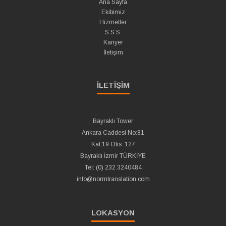
Ana Sayfa
Ekibimiz
Hizmetler
S.S.S.
Kariyer
İletişim
İLETİŞİM
Bayraklı Tower
Ankara Caddesi No:81
Kat:19 Ofis: 127
Bayraklı İzmir TÜRKİYE
Tel: (0) 232 3240484
info@normtranslation.com
LOKASYON